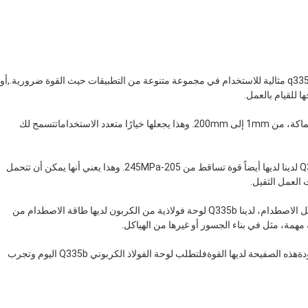
مع قوة الشد من 400-520MPa، لدينا صفيحة الصلب الكربوني q335b مثالية للاستخدام في مجموعة متنوعة من التطبيقات حيث القوة ضرورية.,أو
 للقيام بالعمل.
لوحاتنا من الفولاذ الكربوني Q335b متوفرة في مجموعة من السماكة، من 1mm إلى 200mm. وهذا يجعلها خيارًا متعدد الاستخداماتتسمح لك
بالإضافة إلى قوتها المذهلة في الشدّ، صفيحة فولاذ الكربون Q335b لدينا لديها أيضاً قوة تساقط من 205-245MPa. وهذا يعني أنها يمكن أن تتحمل
 العمل الثقيل.
وإذا كنت بحاجة إلى لوحة فولاذية من الكربون التي يمكن أن تتحمل الاصطدام، لدينا Q335b لوحة فولاذية من الكربون لديها طاقة الاصطدام من
بصفة عامة، لوحنا من الفولاذ الكربوني Q335b هو منتج عالي الجودةهذه الصفيحة لديها القوةفلتطلب لوحة الفولاذ الكربوني Q335b اليوم وتجرب