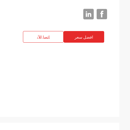
افضل سعر
ﺎﺘﺼﻟ ﺍﻶﻧ