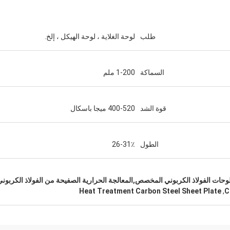
طلب
لوحة الغلاية ، لوحة الهيكل ، إلخ.
السماكة
1-200 ملم
قوة الشد
400-520 ميجا باسكال
السعودية زكريا
Haoxuan Steel، ضمان الجودة، يستحق ثقتنا.
الطول
26-31٪
لوحات الفولاذ الكربوني المخصص,المعالجة الحرارية الصفيحة من الفولاذ الكربون
Heat Treatment Carbon Steel Sheet Plate
,
C