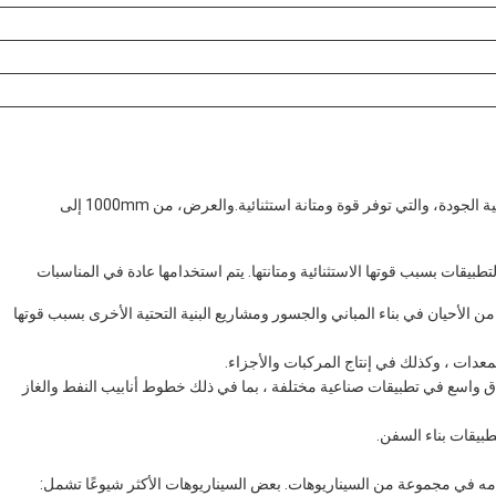
المصنعة في الصين، هذا المنتج مصنوع من مواد فولاذ الكربون عالية الجودة، والتي توفر قوة ومتانة استثنائية.والعرض، من 1000mm إلى
بيقات بسبب قوتها الاستثنائية ومتانتها. يتم استخدامها عادة في المناسبات
ن الأحيان في بناء المباني والجسور ومشاريع البنية التحتية الأخرى بسبب قوتها
معدات ، وكذلك في إنتاج المركبات والأجزاء.
اق واسع في تطبيقات صناعية مختلفة ، بما في ذلك خطوط أنابيب النفط والغاز
تطبيقات بناء السفن.
مه في مجموعة من السيناريوهات. بعض السيناريوهات الأكثر شيوعًا تشمل: