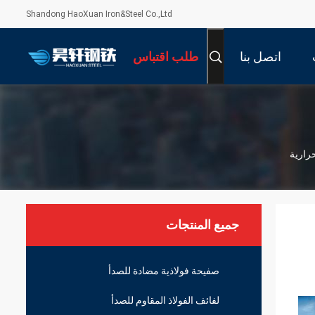
Shandong HaoXuan Iron&Steel Co.,Ltd
اتصل بنا
طلب اقتباس
حرارية
جميع المنتجات
صفيحة فولاذية مضادة للصدأ
لفائف الفولاذ المقاوم للصدأ