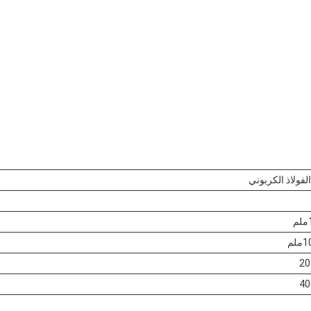
فولاذ الكربوني
لم
20
40