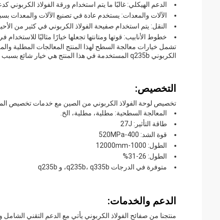
الدعم الهيكلي: غالبًا ما يتم استخدام ورقة الفولاذ الكربوني كد
الآلات والمعدات: يستخدم عادة في تصنيع الآلات والمعدات بسبب
النقل: يتم استخدام صفيحة الفولاذ الكربوني في كثير من الأحي
خطوط الأنابيب: قوتها ومتانتها تجعلها خيارًا مثاليًا للاستخدام
تشمل خيارات معالجة السطح لهذا المنتج المعالجات المطلية والم
الكربوني q235b المستخدمة في هذا المنتج هي خيار شائع بسبب قوتها العالية ومتانتها، مما يجعلها خيار مثالي لمجموعة واسعة من التطبيقات.
التخصيص:
تخصيص لوحة الفولاذ الكربوني من الصين مع خدمات تخصيص المنت
المعالجة السطحية: مطلية، مطلية، الخ.
طاقة التأثير: 27J
قوة الشد: 400-520MPa
الطول: 1000-12000mm
الطول: 26-31%
متوفرة في الدرجات q235b، q335b، و q235b
الدعم والخدمات:
منتجنا من صفائح الفولاذ الكربوني يأتي مع الدعم التقني الشامل و