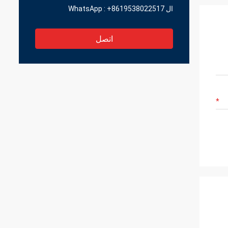
ال WhatsApp :
+8619538022517
اتصل