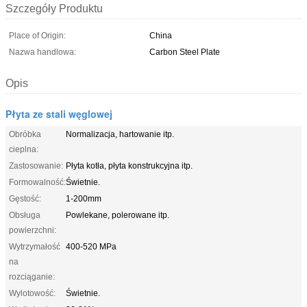
Szczegóły Produktu
Place of Origin:
China
Nazwa handlowa:
Carbon Steel Plate
Opis
Płyta ze stali węglowej
Obróbka
Normalizacja, hartowanie itp.
cieplna:
Zastosowanie:
Płyta kotła, płyta konstrukcyjna itp.
Formowalność:
Świetnie.
Gęstość:
1-200mm
Obsługa
Powlekane, polerowane itp.
powierzchni:
Wytrzymałość
400-520 MPa
na
rozciąganie:
Wylotowość:
Świetnie.