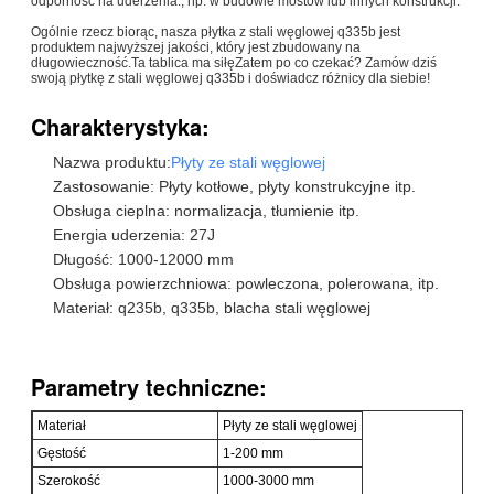
odporność na uderzenia., np. w budowie mostów lub innych konstrukcji.
Ogólnie rzecz biorąc, nasza płytka z stali węglowej q335b jest
produktem najwyższej jakości, który jest zbudowany na
długowieczność.Ta tablica ma siłęZatem po co czekać? Zamów dziś
swoją płytkę z stali węglowej q335b i doświadcz różnicy dla siebie!
Charakterystyka:
Nazwa produktu:
Płyty ze stali węglowej
Zastosowanie: Płyty kotłowe, płyty konstrukcyjne itp.
Obsługa cieplna: normalizacja, tłumienie itp.
Energia uderzenia: 27J
Długość: 1000-12000 mm
Obsługa powierzchniowa: powleczona, polerowana, itp.
Materiał: q235b, q335b, blacha stali węglowej
Parametry techniczne:
Materiał
Płyty ze stali węglowej
Gęstość
1-200 mm
Szerokość
1000-3000 mm