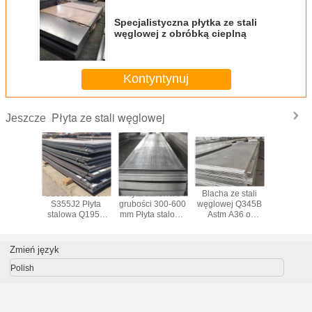
Specjalistyczna płytka ze stali
węglowej z obróbką cieplną
Kontyntynuj
Płyta ze stali węglowej
Jeszcze
stalowa
S235J0 S355JR
Płyta stalowa o
Blacha ze stali
Q235 Q
 Q235B
S355J2 Płyta
grubości 300-600
węglowej Q345B
Blacha ze
ze stali
stalowa Q195B
mm Płyta stalowa
Astm A36 o
węglowe
wej o
Blacha ze stali
S355JR SGS BV
grubości 0,25–
A36 Płyta 
 300-600
węglowej o
300 mm
walcowa
m
szerokości 1000-
gorą
Zmień język
3000 mm
Polish