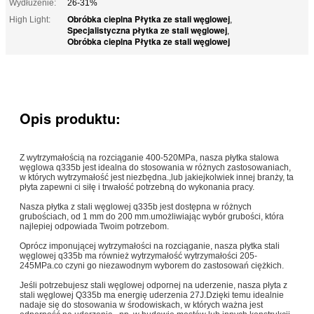
Wydłużenie:
26-31%
Obróbka cieplna Płytka ze stali węglowej
High Light:
,
Specjalistyczna płytka ze stali węglowej
,
Obróbka cieplna Płytka ze stali węglowej
Opis produktu:
Z wytrzymałością na rozciąganie 400-520MPa, nasza płytka stalowa
węglowa q335b jest idealna do stosowania w różnych zastosowaniach,
w których wytrzymałość jest niezbędna.,lub jakiejkolwiek innej branży, ta
płyta zapewni ci siłę i trwałość potrzebną do wykonania pracy.
Nasza płytka z stali węglowej q335b jest dostępna w różnych
grubościach, od 1 mm do 200 mm.umożliwiając wybór grubości, która
najlepiej odpowiada Twoim potrzebom.
Oprócz imponującej wytrzymałości na rozciąganie, nasza płytka stali
węglowej q335b ma również wytrzymałość wytrzymałości 205-
245MPa.co czyni go niezawodnym wyborem do zastosowań ciężkich.
Jeśli potrzebujesz stali węglowej odpornej na uderzenie, nasza płyta z
stali węglowej Q335b ma energię uderzenia 27J.Dzięki temu idealnie
nadaje się do stosowania w środowiskach, w których ważna jest