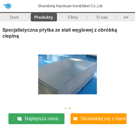
Shandong HaoXuan Iron&Steel Co.,Ltd
Dom
Produkty
Filmy
O nas
>>
Specjalistyczna płytka ze stali węglowej z obróbką
cieplną
Najlepsza cena
Skontaktuj się z nami