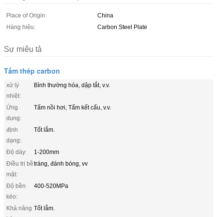
Place of Origin:
China
Hàng hiệu:
Carbon Steel Plate
Sự miêu tả
Tấm thép carbon
xử lý
Bình thường hóa, dập tắt, v.v.
nhiệt:
Ứng
Tấm nồi hơi, Tấm kết cấu, v.v.
dụng:
định
Tốt lắm.
dạng:
Độ dày:
1-200mm
Điều trị bề
tráng, đánh bóng, vv
mặt:
Độ bền
400-520MPa
kéo:
Khả năng
Tốt lắm.