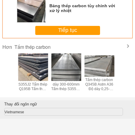
Bảng thép carbon tùy chỉnh với
xử lý nhiệt
Tiếp tục
Tấm thép carbon
Hơn
 nồi hơi
S235J0 S355JR
Tấm thép carbon
Tấm thép carbon
Tấm thép
ấm thép
S355J2 Tấm thép
dày 300-600mm
Q345B Astm A36
Q235 Q23
dày 300-
Q195B Tấm thép
Tấm thép S355JR
Độ dày 0,25-
thép cán
0mm
carbon Chiều
SGS BV
300mm
ASTM 
rộng 1000-
3000mm
Thay đổi ngôn ngữ
Vietnamese