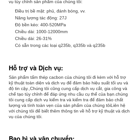
vụ tùy chỉnh sản phẩm của chúng tôi:
Điều trị bề mặt: phủ, đánh bóng, vv.
Năng lượng tác động: 27J
Độ bền kéo: 400-520MPa
Chiều dài: 1000-12000mm
Chiều dài: 26-31%
Có sẵn trong các loại q235b, q335b và q235b
Hỗ trợ và Dịch vụ:
Sản phẩm tấm thép cacbon của chúng tôi đi kèm với hỗ trợ
kỹ thuật toàn diện và dịch vụ để đảm bảo hiệu suất tối ưu và
độ tin cậy.,Chúng tôi cũng cung cấp dịch vụ cắt, gia công và
chế tạo tùy chỉnh để đáp ứng nhu cầu cụ thể của bạn.chúng
tôi cung cấp dịch vụ kiểm tra và kiểm tra để đảm bảo chất
lượng và tính toàn vẹn của sản phẩm của chúng tôiLiên hệ
với chúng tôi để biết thêm thông tin về hỗ trợ kỹ thuật và dịch
vụ của chúng tôi.
Bao bì và vận chuyển: