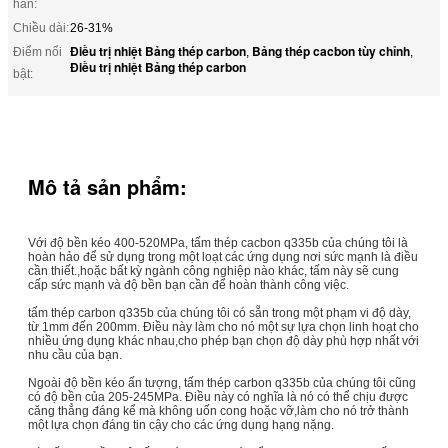
hàn:
Chiều dài:
26-31%
Điều trị nhiệt Bảng thép carbon
Bảng thép cacbon tùy chỉnh
Điểm nổi
,
,
Điều trị nhiệt Bảng thép carbon
bật:
Mô tả sản phẩm:
Với độ bền kéo 400-520MPa, tấm thép cacbon q335b của chúng tôi là
hoàn hảo để sử dụng trong một loạt các ứng dụng nơi sức mạnh là điều
cần thiết.,hoặc bất kỳ ngành công nghiệp nào khác, tấm này sẽ cung
cấp sức mạnh và độ bền bạn cần để hoàn thành công việc.
tấm thép carbon q335b của chúng tôi có sẵn trong một phạm vi độ dày,
từ 1mm đến 200mm. Điều này làm cho nó một sự lựa chọn linh hoạt cho
nhiều ứng dụng khác nhau,cho phép bạn chọn độ dày phù hợp nhất với
nhu cầu của bạn.
Ngoài độ bền kéo ấn tượng, tấm thép carbon q335b của chúng tôi cũng
có độ bền của 205-245MPa. Điều này có nghĩa là nó có thể chịu được
căng thẳng đáng kể mà không uốn cong hoặc vỡ,làm cho nó trở thành
một lựa chọn đáng tin cậy cho các ứng dụng hạng nặng.