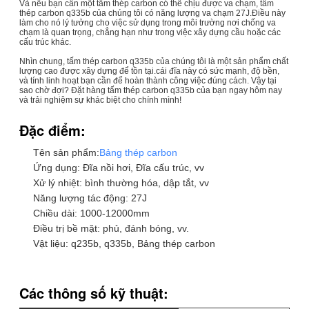
Và nếu bạn cần một tấm thép carbon có thể chịu được va chạm, tấm
thép carbon q335b của chúng tôi có năng lượng va chạm 27J.Điều này
làm cho nó lý tưởng cho việc sử dụng trong môi trường nơi chống va
chạm là quan trọng, chẳng hạn như trong việc xây dựng cầu hoặc các
cấu trúc khác.
Nhìn chung, tấm thép carbon q335b của chúng tôi là một sản phẩm chất
lượng cao được xây dựng để tồn tại.cái đĩa này có sức mạnh, độ bền,
và tính linh hoạt bạn cần để hoàn thành công việc đúng cách. Vậy tại
sao chờ đợi? Đặt hàng tấm thép carbon q335b của bạn ngay hôm nay
và trải nghiệm sự khác biệt cho chính mình!
Đặc điểm:
Tên sản phẩm:
Bảng thép carbon
Ứng dụng: Đĩa nồi hơi, Đĩa cấu trúc, vv
Xử lý nhiệt: bình thường hóa, dập tắt, vv
Năng lượng tác động: 27J
Chiều dài: 1000-12000mm
Điều trị bề mặt: phủ, đánh bóng, vv.
Vật liệu: q235b, q335b, Bảng thép carbon
Các thông số kỹ thuật: