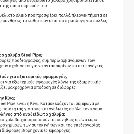
 σωλήνας από ανοξείδωτο χάλυβα χρησιμοποιείται σε
ι της αποστείρωσής του.
ευέλικτο υλικό που προσφέρει πολλά πλεονεκτήματα σε
 συνθήκες το καθιστούν αξιόπιστη επιλογή για πολλές
ο χάλυβα Steel Pipe;
διάφορες προδιαγραφές, συμπεριλαμβανομένων των
ν σχεδιαστεί για να ανταποκρίνονται στις ανάγκες
θούν για εξωτερικές εφαρμογές;
ηλοι για εξωτερικές εφαρμογές λόγω της εξαιρετικής
ίζει μακροχρόνια απόδοση σε διάφορες
ν Κίνα;
el Pipe είναι η Κίνα. Κατασκευάζονται σύμφωνα με
 ποιότητας για τους καταναλωτές σε όλο τον κόσμο.
ωλήνες από ανοξείδωτο χάλυβα;
το χάλυβα χρησιμοποιούνται συνήθως σε ένα ευρύ
ροχημικών, των αυτοκινήτων και της επεξεργασίας
ια διάφορες βιομηχανικές εφαρμογές.