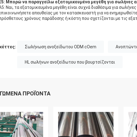
Ε5: Μπορώ να παραγγείλω εξατομικευμένα μεγέθη για σωλήνες 
Α5: Ναι, τα εξατομικευμένα μεγέθη είναι συχνά διαθέσιμα για σωλήνε
επικοινωνήσετε απευθείας με τον κατασκευαστή για να ενημερωθείτε 
πρόσθετους χρόνους παράδοσης ή κόστη που σχετίζονται με τις εξα
κέττες:
Σωλήνωση ανοξείδωτου ODM cOem
Ανοπτώντα
HL σωλήνων ανοξείδωτου που βουρτσίζονται
ΤΏΜΕΝΑ ΠΡΟΪΌΝΤΑ