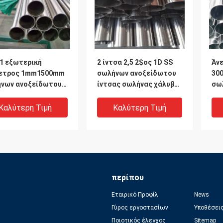
1 εξωτερική
2 ίντσα 2,5 2$ος 1D SS
Άν
ετρος 1mm1500mm
σωλήνων ανοξείδωτου
30
νων ανοξείδωτου
ίντσας σωλήνας χάλυβα
σω
νας ανοξείδωτου
HL
SS
ντσας
Καλύτερη Τιμή
Καλύτερη Τιμή
περίπου
Εταιρικό Προφίλ
News
Γύρος εργοστασίων
Υποθέσει
Ποιοτικός έλεγχος
Sitemap