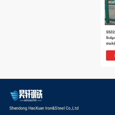
SS32
διάμ
σωλή
σωλή
2,5 ί
Shandong HaoXuan Iron&Steel Co.,Ltd