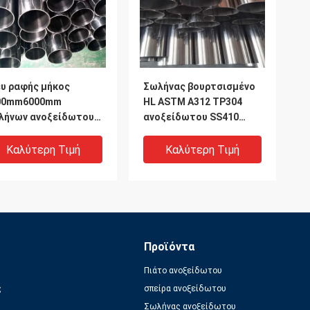
ευ ραφής μήκος
Σωλήνας βουρτσισμένο
00mm6000mm
HL ASTM A312 TP304
λήνων ανοξείδωτου
ανοξείδωτου SS410
200 SS430 SS316 ERW
SS420 SS430
Καλύτερη Τιμή
Καλύτερη Τιμή
Προϊόντα
Πιάτο ανοξείδωτου
ς
σπείρα ανοξείδωτου
Σωλήνας ανοξείδωτου