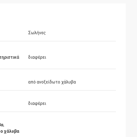
Σωλήνες
τηριστικά
διαφέρει
από ανοξείδωτο χάλυβα
διαφέρει
βα
,
το χάλυβα