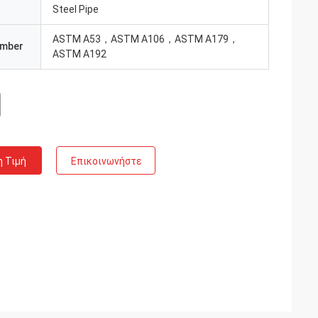
Steel Pipe
ASTM A53，ASTM A106，ASTM A179，
umber
ASTM A192
η Τιμή
Επικοινωνήστε