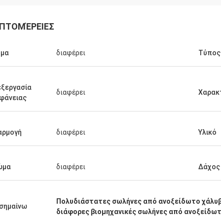
ΠΤΟΜΈΡΕΙΕΣ
ήμα
διαφέρει
Τύπος
ξεργασία
διαφέρει
Χαρακ
Σαουδική Αραβία Zakaria
φάνειας
ας Haoxuan, εξασφάλιση
τας, αντάξια της εμπιστοσύνης
αρμογή
διαφέρει
Υλικό
ώμα
διαφέρει
Δάχος
Πολυδιάστατες σωλήνες από ανοξείδωτο χάλυ
σημαίνω
διάφορες βιομηχανικές σωλήνες από ανοξείδω