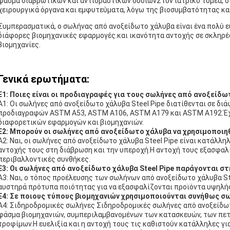
φάσμα διαβρωτικών και αντιδραστικών ουσιώνΣτον ιατρικό τομέα, ο
χειρουργικά όργανα και εμφυτεύματα, λόγω της βιοσυμβατότητας κα
Συμπερασματικά, ο σωλήνας από ανοξείδωτο χάλυβα είναι ένα πολύ 
διάφορες βιομηχανικές εφαρμογές.και ικανότητα αντοχής σε σκληρές
βιομηχανίες.
Γενικά ερωτήματα:
Ε1: Ποιες είναι οι προδιαγραφές για τους σωλήνες από ανοξείδωτ
Α1: Οι σωλήνες από ανοξείδωτο χάλυβα Steel Pipe διατίθενται σε 
προδιαγραφών ASTM A53, ASTM A106, ASTM A179 και ASTM A192.Έχου
διαφορετικών εφαρμογών και βιομηχανιών.
Ε2: Μπορούν οι σωλήνες από ανοξείδωτο χάλυβα να χρησιμοποιη
Α2: Ναι, οι σωλήνες από ανοξείδωτο χάλυβα Steel Pipe είναι κατάλλ
αντοχής τους στη διάβρωση και την υπεροχή.Η αντοχή τους εξασφαλ
περιβαλλοντικές συνθήκες.
Ε3: Οι σωλήνες από ανοξείδωτο χάλυβα Steel Pipe παράγονται στη
Α3: Ναι, ο τόπος προέλευσης των σωλήνων από ανοξείδωτο χάλυβα Ste
αυστηρά πρότυπα ποιότητας για να εξασφαλίζονται προϊόντα υψηλής
Ε4: Σε ποιους τύπους βιομηχανιών χρησιμοποιούνται συνήθως σ
Α4: Σιδηροδρομικές σωλήνες Σιδηροδρομικές σωλήνες από ανοξείδω
φάσμα βιομηχανιών, συμπεριλαμβανομένων των κατασκευών, των πετ
τροφίμων.Η ευελιξία και η αντοχή τους τις καθιστούν κατάλληλες γ