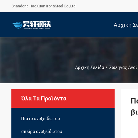
Shandong HaoXuan Iron&Steel Co.,Ltd
Αρχική Σ
Αρχική Σελίδα
/
Σωλήνας Ανοξ
Όλα Τα Προϊόντα
Π
β
Πιάτο ανοξείδωτου
σπείρα ανοξείδωτου