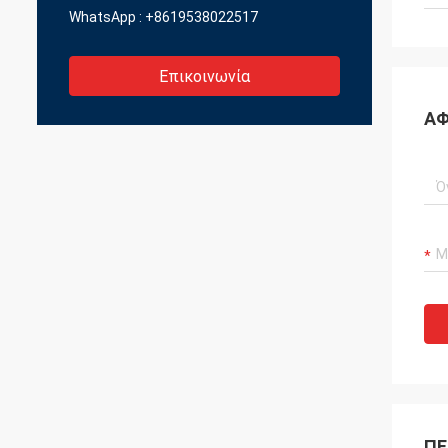
WhatsApp :
+8619538022517
Επικοινωνία
ΑΦ
ΠΕ