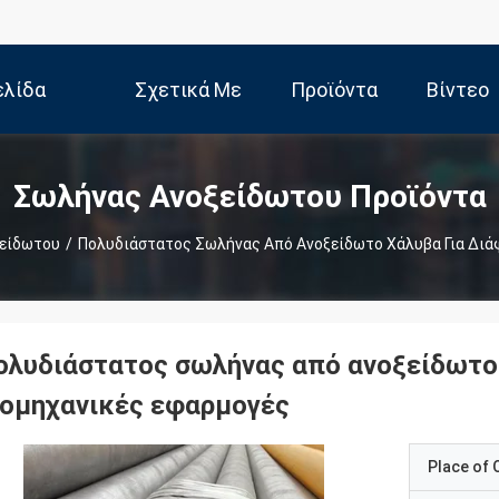
ελίδα
Σχετικά Με
Προϊόντα
Βίντεο
Εμάς
Σωλήνας Ανοξείδωτου Προϊόντα
είδωτου
/
Πολυδιάστατος Σωλήνας Από Ανοξείδωτο Χάλυβα Για Διά
ολυδιάστατος σωλήνας από ανοξείδωτο 
ιομηχανικές εφαρμογές
Place of O