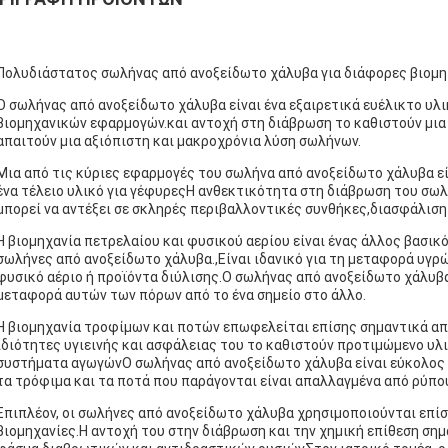
Πολυδιάστατος σωλήνας από ανοξείδωτο χάλυβα για διάφορες βιομ
Ο σωλήνας από ανοξείδωτο χάλυβα είναι ένα εξαιρετικά ευέλικτο υλι
βιομηχανικών εφαρμογών.και αντοχή στη διάβρωση το καθιστούν μια
απαιτούν μια αξιόπιστη και μακροχρόνια λύση σωλήνων.
Μια από τις κύριες εφαρμογές του σωλήνα από ανοξείδωτο χάλυβα εί
ένα τέλειο υλικό για γέφυρεςΗ ανθεκτικότητα στη διάβρωση του σωλ
μπορεί να αντέξει σε σκληρές περιβαλλοντικές συνθήκες,διασφάλισ
Η βιομηχανία πετρελαίου και φυσικού αερίου είναι ένας άλλος βασικ
σωλήνες από ανοξείδωτο χάλυβα.,Είναι ιδανικό για τη μεταφορά υγρών
φυσικό αέριο ή προϊόντα διύλισης.Ο σωλήνας από ανοξείδωτο χάλυβ
μεταφορά αυτών των πόρων από το ένα σημείο στο άλλο.
Η βιομηχανία τροφίμων και ποτών επωφελείται επίσης σημαντικά α
ιδιότητες υγιεινής και ασφάλειας του το καθιστούν προτιμώμενο υλι
συστήματα αγωγώνΟ σωλήνας από ανοξείδωτο χάλυβα είναι εύκολος σ
τα τρόφιμα και τα ποτά που παράγονται είναι απαλλαγμένα από ρύπο
Επιπλέον, οι σωλήνες από ανοξείδωτο χάλυβα χρησιμοποιούνται επίσ
βιομηχανίες.Η αντοχή του στην διάβρωση και την χημική επίθεση σημα