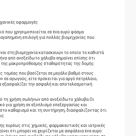
ηχανικές εφαρμογές
κό που χρησιμοποιείται σε ένα ευρύ φάσμα
 αγαπημένη επιλογή για πολλές βιομηχανίες που
ναι στη βιομηχανία κατασκευών.το οποίο το καθιστά
ήνα από ανοξείδωτο χάλυβα σημαίνει επίσης ότι
η της μακροπρόθεσμης σταθερότητας της δομής.
ός τομέας που βασίζεται σε μεγάλο βαθμό στους
 σε αγωγούς, είτε πρόκειται για αργό πετρέλαιο,
α εξασφαλίζει την ασφαλή και αποτελεσματική
πό τη χρήση σωλήνων από ανοξείδωτο χάλυβα.Οι
κό για χρήση σε εξοπλισμό επεξεργασίας και
το καθαρισμό και τη συντήρηση, διασφαλίζοντας ότι
υς.
ης ευρέως στις χημικές, φαρμακευτικές και ιατρικές
ίνει ότι μπορεί να χειρίζεται με ασφάλεια ένα ευρύ