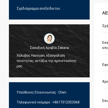
Σχεδιάγραμμα ανοξείδωτου
ΛΕ
Σχ
Επε
Σαουδική Αραβία Zakaria
επι
Χάλυβας Haoxuan, εξασφάλιση
Χάλυβ
ποιότητας, αντάξια της εμπιστοσύνης
ποιότη
Εφ
μας.
μας.
Χρ
Υπεύθυνος Επικοινωνίας :
Chen
Επι
Τηλεφωνικό νούμερο :
+8617312353368