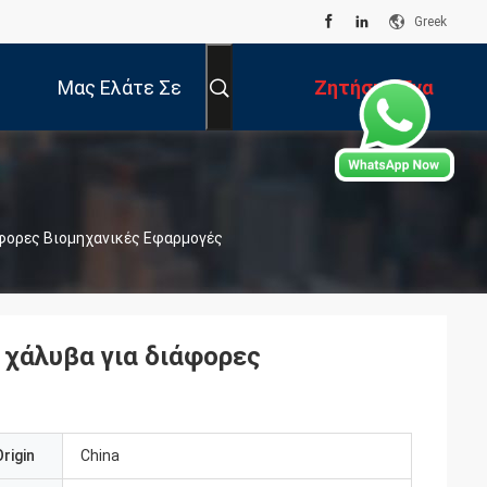
Greek
Μας Ελάτε Σε
Ζητήστε Ένα
Επαφή Με
Απόσπασμα
φορες Βιομηχανικές Εφαρμογές
χάλυβα για διάφορες
rigin
China