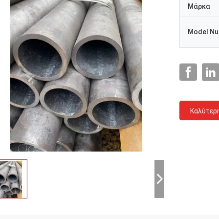
Μάρκα
Model N
Καλύτερ