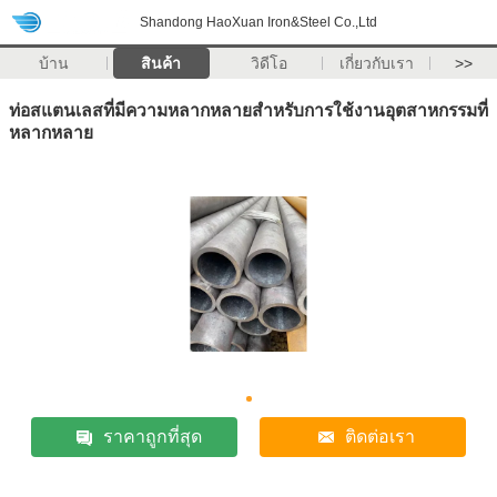
Shandong HaoXuan Iron&Steel Co.,Ltd
บ้าน
สินค้า
วิดีโอ
เกี่ยวกับเรา
>>
ท่อสแตนเลสที่มีความหลากหลายสําหรับการใช้งานอุตสาหกรรมที่
หลากหลาย
ราคาถูกที่สุด
ติดต่อเรา