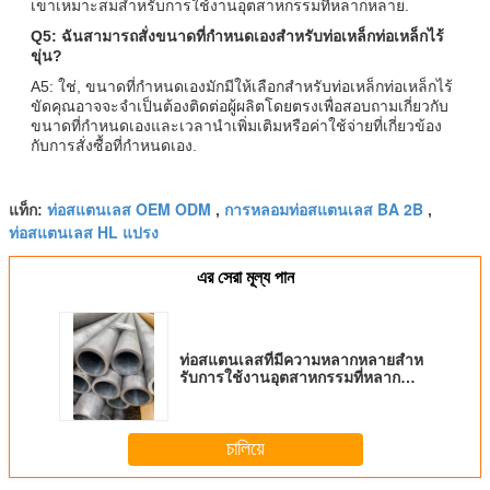
เขาเหมาะสมสําหรับการใช้งานอุตสาหกรรมที่หลากหลาย.
Q5: ฉันสามารถสั่งขนาดที่กําหนดเองสําหรับท่อเหล็กท่อเหล็กไร้
ขุ่น?
A5: ใช่, ขนาดที่กําหนดเองมักมีให้เลือกสําหรับท่อเหล็กท่อเหล็กไร้
ขัดคุณอาจจะจําเป็นต้องติดต่อผู้ผลิตโดยตรงเพื่อสอบถามเกี่ยวกับ
ขนาดที่กําหนดเองและเวลานําเพิ่มเติมหรือค่าใช้จ่ายที่เกี่ยวข้อง
กับการสั่งซื้อที่กําหนดเอง.
ท่อสแตนเลส OEM ODM
การหลอมท่อสแตนเลส BA 2B
แท็ก:
,
,
ท่อสแตนเลส HL แปรง
এর সেরা মূল্য পান
ท่อสแตนเลสที่มีความหลากหลายสําห
รับการใช้งานอุตสาหกรรมที่หลาก
หลาย
চালিয়ে