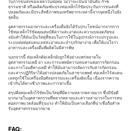
ในการขนส่งของเหลวในท่อท่อ ไม่ว่าจะเป็นน้ํามันดิบ ก๊าซ
ธรรมชาติ หรือผลิตภัณฑ์แปรงท่อเหล็กไร้ขัดประกันการขนส่งที่
ปลอดภัยและมีประสิทธิภาพของทรัพยากรเหล่านี้จากจุดหนึ่งไปยัง
จุดอื่น.
อุตสาหกรรมอาหารและเครื่องดื่มยังได้รับประโยชน์มากจากการ
ใช้ท่อเหล็กไร้ขัดคุณสมบัติความสะอาดและความปลอดภัยขอ
งมันทําให้มันเป็นวัสดุที่ชอบในการใช้ในอุปกรณ์การแปรรูปและ
ระบบท่อท่อสแตนเลสสะอาดและบํารุงรักษาง่าย เพื่อให้แน่ใจว่า
อาหารและเครื่องดื่มที่ผลิตไม่มีสารพิษ
นอกจากนี้ ท่อเหล็กดัดเหล็กยังถูกใช้อย่างแพร่หลายใน
อุตสาหกรรมเคมี ยา และการแพทย์ความทนทานต่อการกัดกร่อน
และการโจมตีทางเคมี ทําให้มันสามารถจัดการกับสารกัดกร่อน
และสารปฏิกิริยาได้อย่างปลอดภัยในสาขาแพทย์ ท่อเหล็กไร้สแตน
เลสถูกใช้ในเครื่องมือศัลยกรรมและเครื่องฝังเนื้อ เนื่องจากความ
เข้ากันได้ทางชีวภาพและการฆ่าเชื้อ
สรุปคือท่อเหล็กไร้ขัดเป็นวัสดุที่มีความหลากหลายมาก ซึ่งมีข้อดี
มากมายในอุตสาหกรรมที่หลากหลายและความสามารถในการทน
ต่อสภาพแวดล้อมที่รุนแรง ทําให้มันเป็นทางเลือกที่น่าเชื่อถือสําห
รับอุตสาหกรรมมากมาย.
FAQ: