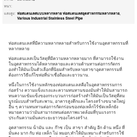
หนา:
ท่อสแตนเลสแบบหลากหลาย ท่อสแตนเลสอุตสาหกรรมหลากหลาย
แสงสูง:
,
Various Industrial Stainless Steel Pipe
ท่อสแตนเลสที่มีความหลากหลายสําหรับการใช้งานอุตสาหกรรมที่
หลากหลาย
ท่อสแตนเลสเป็นวัสดุที่มีความหลากหลายมาก ที่สามารถใช้งาน
ในอุตสาหกรรมได้หลากหลายและความต้านทานต่อการกัดกร
องทําให้มันเป็นตัวเลือกที่นิยมสําหรับหลายสาขาอุตสาหกรรมที่
ต้องการวิธีแก้ไขท่อที่น่าเชื่อถือและยาวนาน.
หนึ่งในการใช้งานหลักของท่อสแตนเลสคือในอุตสาหกรรมการ
ก่อสร้าง ความแข็งแรงและความทนทานของมันทําให้มันสามารถ
ทนความเข้มแข็งของกระบวนการก่อสร้างทําให้มันเป็นวัสดุที่สม
บูรณ์แบบสําหรับสะพาน, อาคารสูงตึกและโครงสร้างขนาดใหญ่
อื่น ๆ ความทนทานต่อการกัดกร่อนของท่อเหล็กไร้ขัดเหล็กยัง
หมายความว่ามันสามารถทนต่อสภาพแวดล้อมที่รุนแรงการ
ประกันความมั่นคงระยะยาวของโครงสร้าง.
อุตสาหกรรม น้ํามัน และ ก๊าซ เป็น สาขา สําคัญ อีก ด้าน หนึ่ง ที่
มั่นคง มาก กับ ท่อ เหล็ก ไม่ หมอก,ทําให้มันเหมาะสําหรับการใช้