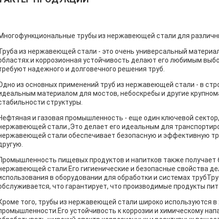
Многофункциональные трубы из нержавеющей стали для различ
Труба из нержавеющей стали - это очень универсальный материа
областях.и коррозионная устойчивость делают его любимым выб
требуют надежного и долговечного решения труб.
Одно из основных применений труб из нержавеющей стали - в ст
идеальным материалом для мостов, небоскребы и другие крупно
стабильности структуры.
Нефтяная и газовая промышленность - еще один ключевой сектор, 
нержавеющей стали.,Это делает его идеальным для транспортиро
нержавеющей стали обеспечивает безопасную и эффективную тран
другую.
Промышленность пищевых продуктов и напитков также получает 
нержавеющей стали.Его гигиенические и безопасные свойства д
использования в оборудовании для обработки и системах трубТр
обслуживается, что гарантирует, что производимые продукты пит
Кроме того, трубы из нержавеющей стали широко используются в
промышленности.Его устойчивость к коррозии и химическому нап