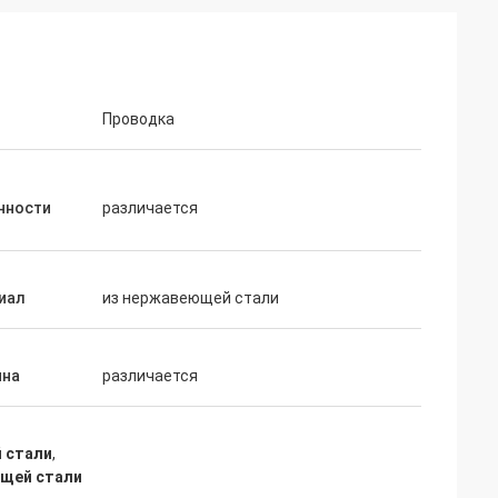
Проводка
нности
различается
иал
из нержавеющей стали
на
различается
 стали
,
щей стали