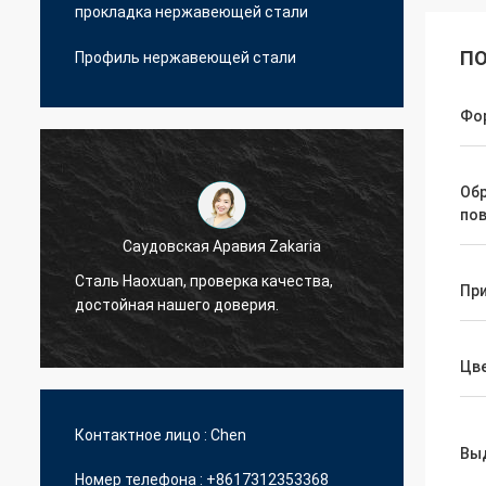
прокладка нержавеющей стали
ПО
Профиль нержавеющей стали
Фо
Об
по
Саудовская Аравия Zakaria
Сталь Haoxuan, проверка качества,
Сталь 
Пр
достойная нашего доверия.
досто
Цв
Контактное лицо :
Chen
Вы
Номер телефона :
+8617312353368