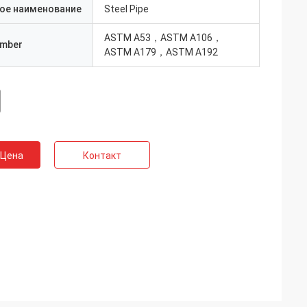
ое наименование
Steel Pipe
ASTM A53，ASTM A106，
umber
ASTM A179，ASTM A192
 Цена
Контакт