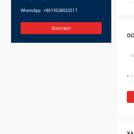
WhatsApp :
+8619538022517
Контакт
ОС
ХА