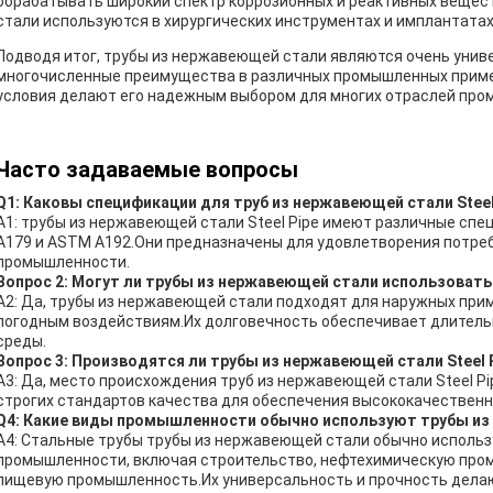
обрабатывать широкий спектр коррозионных и реактивных вещес
стали используются в хирургических инструментах и имплантатах
Подводя итог, трубы из нержавеющей стали являются очень уни
многочисленные преимущества в различных промышленных приме
условия делают его надежным выбором для многих отраслей про
Часто задаваемые вопросы
Q1: Каковы спецификации для труб из нержавеющей стали Steel
A1: трубы из нержавеющей стали Steel Pipe имеют различные сп
A179 и ASTM A192.Они предназначены для удовлетворения потре
промышленности.
Вопрос 2: Могут ли трубы из нержавеющей стали использоват
A2: Да, трубы из нержавеющей стали подходят для наружных приме
погодным воздействиям.Их долговечность обеспечивает длитель
среды.
Вопрос 3: Производятся ли трубы из нержавеющей стали Steel P
A3: Да, место происхождения труб из нержавеющей стали Steel Pi
строгих стандартов качества для обеспечения высококачественн
Q4: Какие виды промышленности обычно используют трубы и
A4: Стальные трубы трубы из нержавеющей стали обычно использ
промышленности, включая строительство, нефтехимическую про
пищевую промышленность.Их универсальность и прочность дела