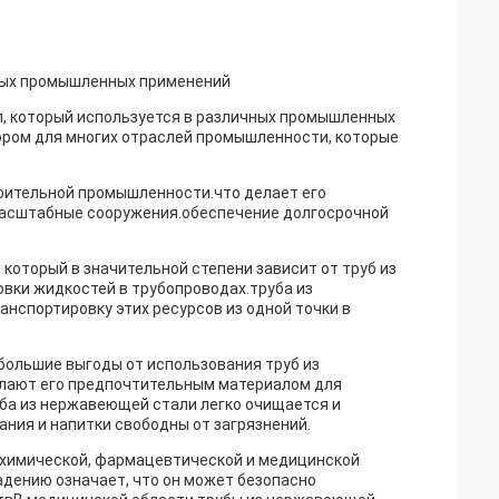
ных промышленных применений
л, который используется в различных промышленных
ором для многих отраслей промышленности, которые
роительной промышленности.что делает его
масштабные сооружения.обеспечение долгосрочной
который в значительной степени зависит от труб из
вки жидкостей в трубопроводах.труба из
спортировку этих ресурсов из одной точки в
большие выгоды от использования труб из
елают его предпочтительным материалом для
уба из нержавеющей стали легко очищается и
ания и напитки свободны от загрязнений.
 химической, фармацевтической и медицинской
адению означает, что он может безопасно