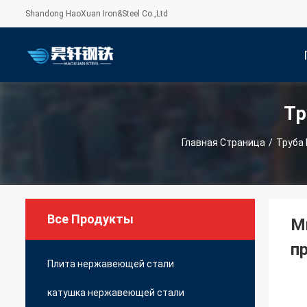
Shandong HaoXuan Iron&Steel Co.,Ltd
Тр
С
Главная Страница
/
Труба
Все Продукты
М
п
Плита нержавеющей стали
катушка нержавеющей стали