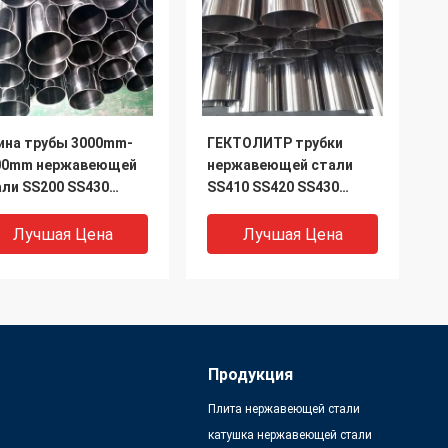
ина трубы 3000mm-
ГЕКТОЛИТР трубки
00mm нержавеющей
нержавеющей стали
али SS200 SS430
SS410 SS420 SS430
316 ERW безшовная
почистил ASTM щеткой
A312 TP304
Лучшая Цена
Лучшая Цена
Продукция
Плита нержавеющей стали
катушка нержавеющей стали