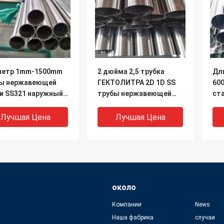
метр 1mm-1500mm
2 дюйма 2,5 трубка
Дл
ы нержавеющей
ГЕКТОЛИТРА 2D 1D SS
60
и SS321 наружный
трубы нержавеющей
ст
а нержавеющей
стали дюйма стальная
SS
и 2,5 дюймов
Лучшая Цена
Лучшая Цена
около
Компании
News
Наша фабрика
случаи