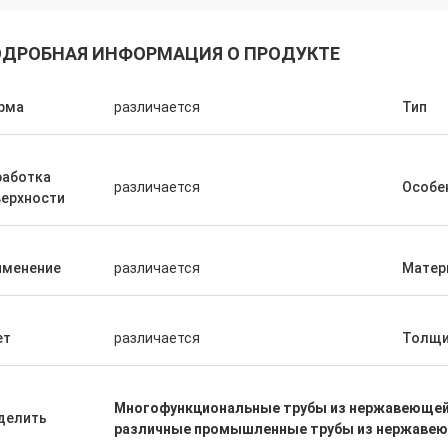
ДРОБНАЯ ИНФОРМАЦИЯ О ПРОДУКТЕ
рма
различается
Тип
работка
различается
Особе
верхности
Саудовская Аравия Zakaria
Haoxuan, проверка качества,
именение
различается
Матер
йная нашего доверия.
ет
различается
Толщи
Многофункциональные трубы из нержавеющей
делить
различные промышленные трубы из нержавею