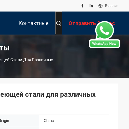
Russian
Контактные
Отправить Запрос
кты
Данные
ющей Стали Для Различных
еющей стали для различных
rigin
China