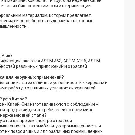
твВ медицинской области трубы из нержавеющей
 из-за их биосовместимости и стерилизации.
версальным материалом, который предлагает
нениях.и способность выдерживать суровые
мышленности.
 Pipe?
ецификации, включая ASTM A53, ASTM A106, ASTM
бностей различных приложений и отраслей
ься для наружных применений?
нений из-за их отличной устойчивости к коррозии и
ную работу в различных условиях окружающей
ipe в Китае?
pe - Китай. Они изготавливаются с соблюдением
ой продукции для потребителей во всем мире.
з нержавеющей стали?
уются в широком спектре отраслей
мышленность, автомобильную промышленность и
ют их подходящими для различных промышленных