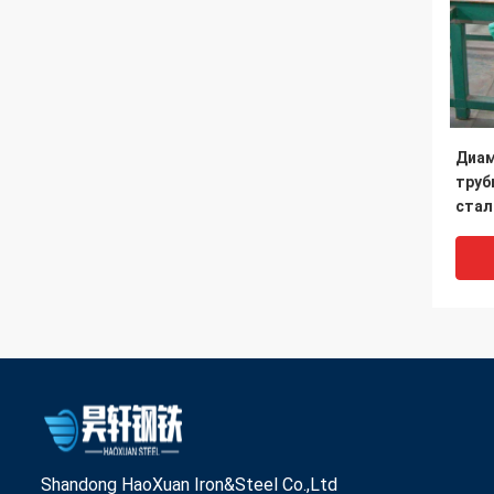
Диа
труб
стал
труб
стал
Shandong HaoXuan Iron&Steel Co.,Ltd