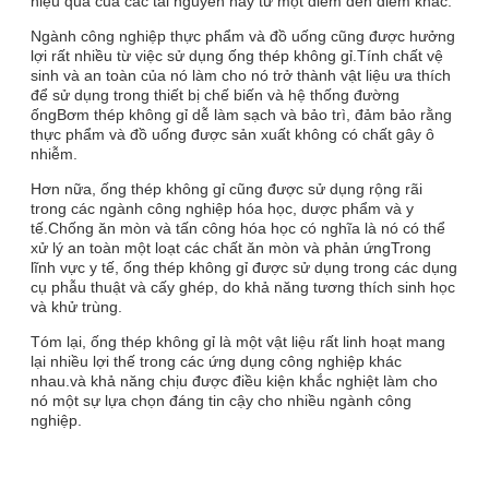
hiệu quả của các tài nguyên này từ một điểm đến điểm khác.
Ngành công nghiệp thực phẩm và đồ uống cũng được hưởng
lợi rất nhiều từ việc sử dụng ống thép không gỉ.Tính chất vệ
sinh và an toàn của nó làm cho nó trở thành vật liệu ưa thích
để sử dụng trong thiết bị chế biến và hệ thống đường
ốngBơm thép không gỉ dễ làm sạch và bảo trì, đảm bảo rằng
thực phẩm và đồ uống được sản xuất không có chất gây ô
nhiễm.
Hơn nữa, ống thép không gỉ cũng được sử dụng rộng rãi
trong các ngành công nghiệp hóa học, dược phẩm và y
tế.Chống ăn mòn và tấn công hóa học có nghĩa là nó có thể
xử lý an toàn một loạt các chất ăn mòn và phản ứngTrong
lĩnh vực y tế, ống thép không gỉ được sử dụng trong các dụng
cụ phẫu thuật và cấy ghép, do khả năng tương thích sinh học
và khử trùng.
Tóm lại, ống thép không gỉ là một vật liệu rất linh hoạt mang
lại nhiều lợi thế trong các ứng dụng công nghiệp khác
nhau.và khả năng chịu được điều kiện khắc nghiệt làm cho
nó một sự lựa chọn đáng tin cậy cho nhiều ngành công
nghiệp.