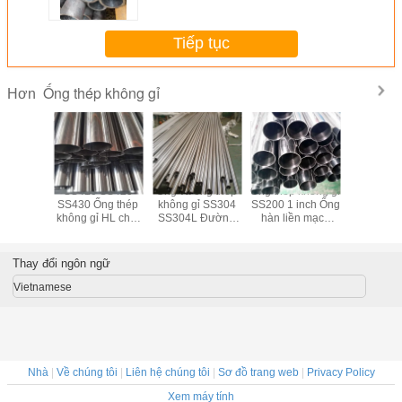
Tiếp tục
Ống thép không gỉ
Hơn
 SS430
SS410 SS420
Ống và ống thép
Ống thép không gỉ
Ống thép k
ERW Ống
SS430 Ống thép
không gỉ SS304
SS200 1 inch Ống
SS321 
g gỉ liền
không gỉ HL chải
SS304L Đường
hàn liền mạch
kính ngo
iều dài
ASTM A312
kính ngoài 6-
1mm-1500mm
1500mm
-6000mm
TP304
630mm
thép không
inc
Thay đổi ngôn ngữ
Vietnamese
Nhà
|
Về chúng tôi
|
Liên hệ chúng tôi
|
Sơ đồ trang web
|
Privacy Policy
Xem máy tính