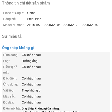
Thông tin chi tiết sản phẩm
Place of Origin:
China
Hàng hiệu:
Steel Pipe
Model Number:
ASTM A53，ASTM A106，ASTM A179，ASTM A192
Sự miêu tả
Ống thép không gỉ
Hình dạng:
Có khác nhau
Loại:
Đường ống
Điều trị bề
Có khác nhau
mặt:
Đặc điểm:
Có khác nhau
Ứng dụng:
Có khác nhau
Vật liệu:
Thép không gỉ
Màu sắc:
Có khác nhau
Độ dày:
Có khác nhau
ống thép không gỉ đa năng
Điểm nổi bật:
,